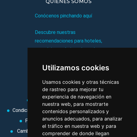
QUIÉNES SOMOS
Conócenos pinchando aquí
Descubre nuestras
recomendaciones para hoteles,
complejos turísticos, hostales,
vacaciones, paquetes de
Utilizamos cookies
viajes, y mucho más!
Usamos cookies y otras técnicas
MI AGENCIA
de rastreo para mejorar tu
experiencia de navegación en
Aviso legal
Condiciones de uso
nuestra web, para mostrarte
Condiciones Generales
Ley de Viajes Combinados
contenidos personalizados y
anuncios adecuados, para analizar
Política de privacidad
Uso de cookies
el tráfico en nuestra web y para
Cambiar preferencias de cookies
Area privada
comprender de donde llegan