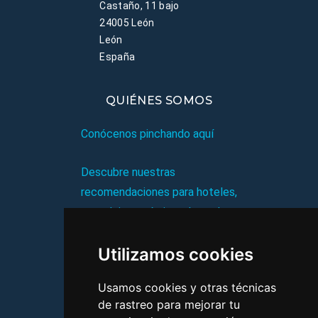
Castaño, 11 bajo
24005 León
León
España
QUIÉNES SOMOS
Conócenos pinchando aquí
Descubre nuestras
recomendaciones para hoteles,
complejos turísticos, hostales,
vacaciones, paquetes de
Utilizamos cookies
viajes, y mucho más!
Usamos cookies y otras técnicas
MI AGENCIA
de rastreo para mejorar tu