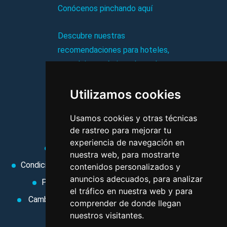
Conócenos pinchando aquí
Descubre nuestras
recomendaciones para hoteles,
complejos turísticos, hostales,
vacaciones, paquetes de
Utilizamos cookies
viajes, y mucho más!
Usamos cookies y otras técnicas
MI AGENCIA
de rastreo para mejorar tu
experiencia de navegación en
Aviso legal
Condiciones de uso
nuestra web, para mostrarte
Condiciones Generales
Ley de Viajes Combinados
contenidos personalizados y
anuncios adecuados, para analizar
Política de privacidad
Uso de cookies
el tráfico en nuestra web y para
Cambiar preferencias de cookies
Area privada
comprender de donde llegan
nuestros visitantes.
Contacto