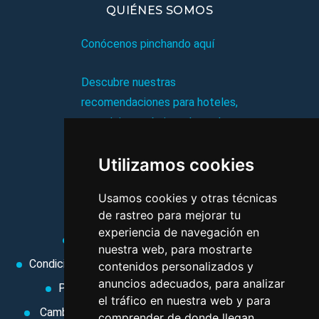
QUIÉNES SOMOS
Conócenos pinchando aquí
Descubre nuestras
recomendaciones para hoteles,
complejos turísticos, hostales,
vacaciones, paquetes de
Utilizamos cookies
viajes, y mucho más!
Usamos cookies y otras técnicas
MI AGENCIA
de rastreo para mejorar tu
experiencia de navegación en
Aviso legal
Condiciones de uso
nuestra web, para mostrarte
Condiciones Generales
Ley de Viajes Combinados
contenidos personalizados y
anuncios adecuados, para analizar
Política de privacidad
Uso de cookies
el tráfico en nuestra web y para
Cambiar preferencias de cookies
Area privada
comprender de donde llegan