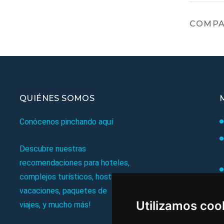
COMPA
QUIÉNES SOMOS
Conócenos pinchando aquí
Descubre nuestras
recomendaciones para hoteles,
complejos turísticos, hostales,
vacaciones, paquetes de
Utilizamos coo
viajes, y mucho más!