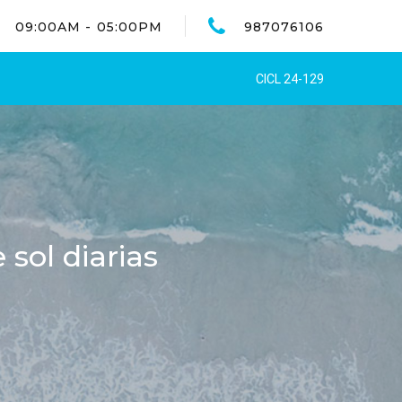
09:00AM - 05:00PM
987076106
CICL 24-129
sol diarias