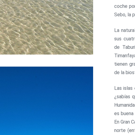
coche por
Sebo, la 
La natura
sus cuatr
de Tabur
Timanfaya
tienen gr
de la bio
Las islas
¿sabías q
Humanidad
es buena 
En Gran C
norte (en