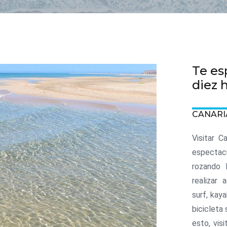
Te es
diez h
CANARI
Visitar C
espectac
rozando 
realizar
surf, kay
bicicleta
esto, vis