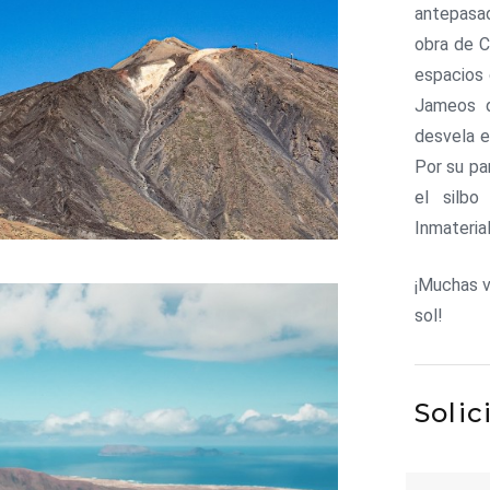
antepasad
obra de C
espacios 
Jameos d
desvela e
Por su pa
el silbo
Inmateria
¡Muchas v
sol!
Solic