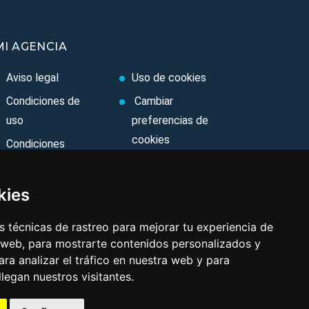
MI AGENCIA
Aviso legal
Uso de cookies
Condiciones de
Cambiar
uso
preferencias de
cookies
Condiciones
Generales
Area privada
Ley de Viajes
Contacto
kies
Combinados
 técnicas de rastreo para mejorar tu experiencia de
Política de
 web, para mostrarte contenidos personalizados y
privacidad
ra analizar el tráfico en nuestra web y para
egan nuestros visitantes.